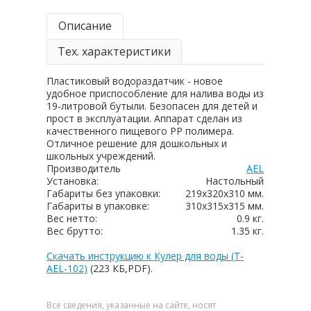
Описание
Тех. характеристики
Пластиковый водораздатчик - новое
удобное приспособление для налива воды из
19-литровой бутыли. Безопасен для детей и
прост в эксплуатации. Аппарат сделан из
качественного пищевого РР полимера.
Отличное решение для дошкольных и
школьных учреждений.
Производитель
AEL
Установка:
Настольный
Габариты без упаковки:
219х320х310 мм.
Габариты в упаковке:
310х315х315 мм.
Вес нетто:
0.9 кг.
Вес брутто:
1.35 кг.
Скачать инструкцию к Кулер для воды (T-
AEL-102)
(223 КБ,PDF).
Все сведения, указанные на сайте, носят