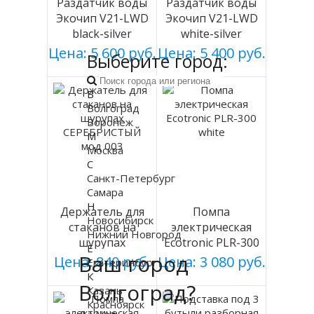
Раздатчик воды
Раздатчик воды
Экочип V21-LWD
Экочип V21-LWD
black-silver
white-silver
Цена: 5 600 руб.
Цена: 5 400 руб.
Выберите город:
В
Волгоград
Воронеж
М
Москва
С
Санкт-Петербург
Самара
Н
Держатель для
Помпа
Новосибирск
стаканов на
электрическая
Нижний Новгород
шурупах
Ecotronic PLR-300
Е
Ваш город
СЕРЕБРИСТЫЙ
white
Цена: 840 руб.
Цена: 3 080 руб.
Екатеринбург
мод 003
К
Волгоград?
Казань
Красноярск