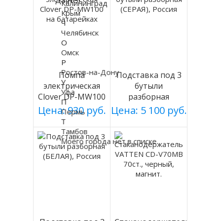
Да
Нет
Калининград
Крым
Ч
Челябинск
О
Омск
Р
Ростов-на-Дону
Помпа
Подставка под 3
У
электрическая
бутыли
Уфа
Clover DP-MW100
разборная
П
на батарейках
(СЕРАЯ), Россия
Цена: 930 руб.
Цена: 5 100 руб.
Пермь
Т
Тамбов
Моего города нет в списке