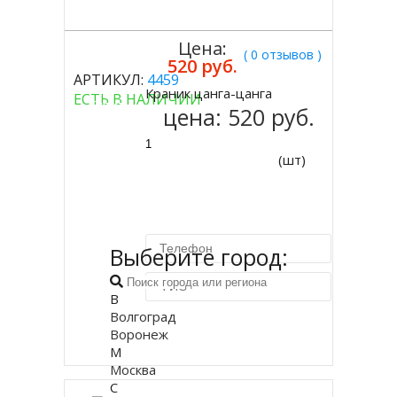
Цена:
( 0 отзывов )
520 руб.
АРТИКУЛ:
4459
Краник цанга-цанга
ЕСТЬ В НАЛИЧИИ
Купить
цена:
520 руб.
(шт)
Выберите город:
В
Волгоград
Купить в 1 клик
Воронеж
М
Москва
С