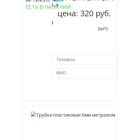
АРТИКУЛ:
4464
Купить
1,4
ЕСТЬ В НАЛИЧИИ
цена:
320 руб.
(шт)
Купить в 1 клик