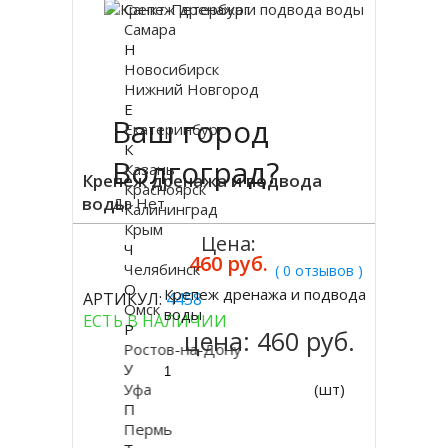
Санкт-Петербург
Самара
Н
Новосибирск
Нижний Новгород
Е
Ваш город
Екатеринбург
К
Волгоград?
Казань
Крепеж дренажа и подвода
Красноярск
воды
Да
Нет
Калининград
Крым
Цена:
Ч
460 руб.
Челябинск
( 0 отзывов )
О
Крепеж дренажа и подвода
АРТИКУЛ:
4458
Купить
Омск
воды
ЕСТЬ В НАЛИЧИИ
Р
цена:
460 руб.
Ростов-на-Дону
У
Уфа
(шт)
П
Пермь