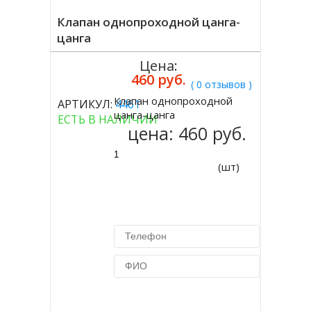
Клапан однопроходной цанга-
цанга
Цена:
460 руб.
( 0 отзывов )
Клапан однопроходной
АРТИКУЛ:
4461
Купить
цанга-цанга
ЕСТЬ В НАЛИЧИИ
цена:
460 руб.
(шт)
Купить в 1 клик