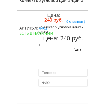
Коннектор угловой цанга-цанга
Цена:
240 руб.
( 0 отзывов )
Коннектор угловой цанга-
АРТИКУЛ:
4462
Купить
цанга
ЕСТЬ В НАЛИЧИИ
цена:
240 руб.
(шт)
Купить в 1 клик