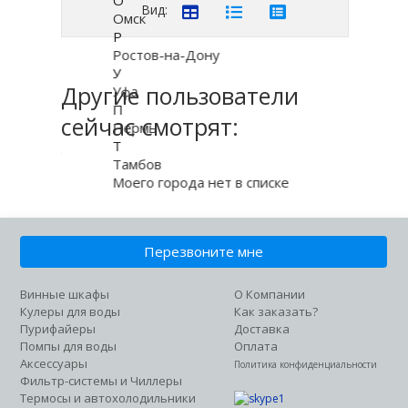
Вид:
Омск
Р
Ростов-на-Дону
У
Другие пользователи
Уфа
П
сейчас смотрят:
Пермь
Т
Тамбов
Моего города нет в списке
Перезвоните мне
Винные шкафы
О Компании
Кулеры для воды
Как заказать?
Пурифайеры
Доставка
Помпы для воды
Оплата
Аксессуары
Политика конфиденциальности
Фильтр-системы и Чиллеры
Термосы и автохолодильники