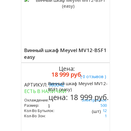
Винный шкаф Meyvel MV12-BSF1
easy
Цена:
18 999 руб.
( 0 отзывов )
Винный шкаф Meyvel MV12-
АРТИКУЛ:
980042
Купить
BSF1 (easy)
ЕСТЬ В НАЛИЧИИ
цена:
18 999 руб.
Охлаждение:
Электронное
Размер:
475 Х 340 Х 500
Кол-Во Бутылок:
12
(шт)
Кол-Во Зон:
1