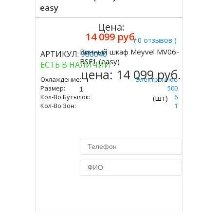
easy
Цена:
14 099 руб.
( 0 отзывов )
Винный шкаф Meyvel MV06-
АРТИКУЛ:
980040
Купить
BSF1 (easy)
ЕСТЬ В НАЛИЧИИ
цена:
14 099 руб.
Охлаждение:
Электронное
Размер:
405 Х 265 Х 500
Кол-Во Бутылок:
6
(шт)
Кол-Во Зон:
1
Купить в 1 клик