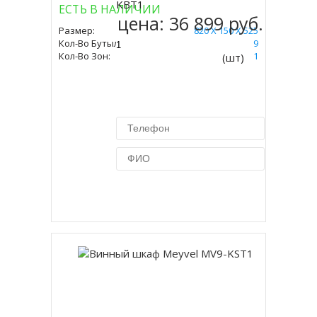
KBT1
ЕСТЬ В НАЛИЧИИ
цена:
36 899 руб.
Размер:
820 Х 150 Х 525
Кол-Во Бутылок:
9
Кол-Во Зон:
1
(шт)
Купить в 1 клик