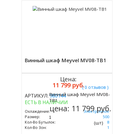
Винный шкаф Meyvel MV08-TB1
Цена:
11 799 руб.
( 0 отзывов )
Винный шкаф Meyvel MV08-
АРТИКУЛ:
980144
Купить
TB1
ЕСТЬ В НАЛИЧИИ
цена:
11 799 руб.
Охлаждение:
Электронное
Размер:
455 Х 250 Х 500
Кол-Во Бутылок:
8
(шт)
Кол-Во Зон:
1