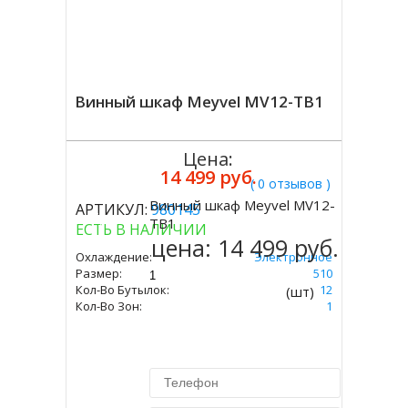
Винный шкаф Meyvel MV12-TB1
Цена:
14 499 руб.
( 0 отзывов )
Винный шкаф Meyvel MV12-
АРТИКУЛ:
980145
Купить
TB1
ЕСТЬ В НАЛИЧИИ
цена:
14 499 руб.
Охлаждение:
Электронное
Размер:
480 Х 345 Х 510
Кол-Во Бутылок:
12
(шт)
Кол-Во Зон:
1