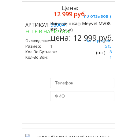
Цена:
12 999 руб.
( 0 отзывов )
Винный шкаф Meyvel MV08-
АРТИКУЛ:
980041
Купить
BF1 (easy)
ЕСТЬ В НАЛИЧИИ
цена:
12 999 руб.
Охлаждение:
Электронное
Размер:
275 Х 410 Х 515
Кол-Во Бутылок:
8
(шт)
Кол-Во Зон:
1
Купить в 1 клик