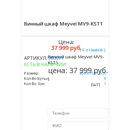
Винный шкаф Meyvel MV9-KST1
Цена:
37 999 руб.
( 0 отзывов )
Винный шкаф Meyvel MV9-
АРТИКУЛ:
980077
Купить
KST1
ЕСТЬ В НАЛИЧИИ
цена:
37 999 руб.
Размер:
820 Х 150 Х 525
Кол-Во Бутылок:
9
Кол-Во Зон:
1
(шт)