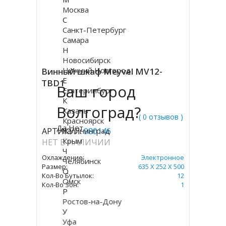
Москва
С
Санкт-Петербург
Самара
Н
Новосибирск
Нижний Новгород
Винный шкаф Meyvel MV12-
Е
TBD1
Ваш город
Екатеринбург
К
Волгоград?
Казань
( 0 отзывов )
Красноярск
Да
Нет
АРТИКУЛ:
Калининград
980146
Крым
НЕТ В НАЛИЧИИ
Ч
Охлаждение:
Электронное
Челябинск
Размер:
635 Х 252 Х 500
О
Кол-Во Бутылок:
12
Омск
Кол-Во Зон:
1
Р
Ростов-на-Дону
У
Уфа