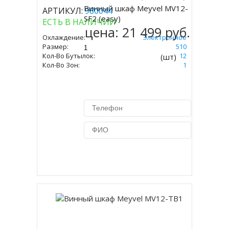
Винный шкаф Meyvel MV12-
АРТИКУЛ:
980044
Купить
SF2 (easy)
ЕСТЬ В НАЛИЧИИ
цена:
21 499 руб.
Охлаждение:
Электронное
Размер:
534 Х 340 Х 510
Кол-Во Бутылок:
12
(шт)
Кол-Во Зон:
1
Купить в 1 клик