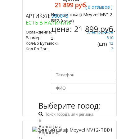
21 899 руб.
( 0 отзывов )
Винный шкаф Meyvel MV12-
АРТИКУЛ:
980043
Купить
BF2 (easy)
ЕСТЬ В НАЛИЧИИ
цена:
21 899 руб.
Охлаждение:
Электронное
Размер:
534 Х 340 Х 510
Кол-Во Бутылок:
12
(шт)
Кол-Во Зон:
2
Выберите город:
Купить в 1 клик
В
Волгоград
Воронеж
М