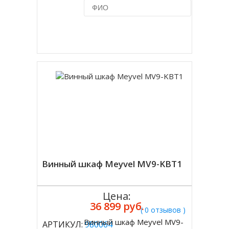
Купить в 1 клик
Винный шкаф Meyvel MV9-KBT1
Цена:
36 899 руб.
( 0 отзывов )
Винный шкаф Meyvel MV9-
АРТИКУЛ:
980064
Купить