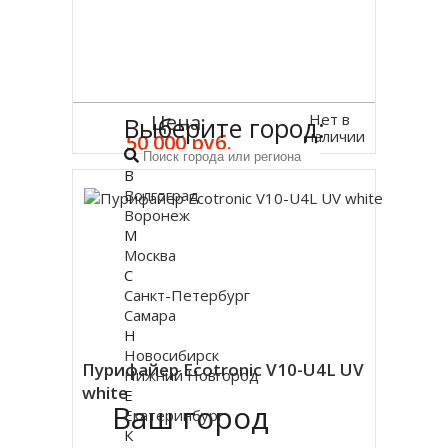
Нет в
Цена:
Выберите город:
наличии
50 000 руб.
В
Волгоград
Воронеж
М
Москва
С
Санкт-Петербург
Самара
Н
Новосибирск
Пурифайер Ecotronic V10-U4L UV
Нижний Новгород
white
Е
Ваш город
Екатеринбург
К