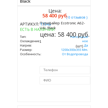
Black
Цена:
58 400 руб.
( 0 отзывов )
Пурифайер Ecotronic A62-
АРТИКУЛ:
11645
Купить
U4L Black
ЕСТЬ В НАЛИЧИИ
цена:
58 400 руб.
Тип:
Напольный
Охлаждение:
Компрессорное
Нагрев:
Да
(шт)
Размер:
1200x300x355 Mm.
Особенность:
От Водопровода
Купить в 1 клик