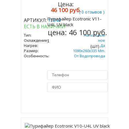
Цена:
46 100 руб.
( 0 отзывов )
Пурифайер Ecotronic V11-
АРТИКУЛ:
11640
Купить
U4L UV black
ЕСТЬ В НАЛИЧИИ
цена:
46 100 руб.
Тип:
Напольный
Охлаждение:
Компрессорное
Нагрев:
Да
(шт)
Размер:
1090x260x335 Mm.
Особенность:
От Водопровода
Купить в 1 клик