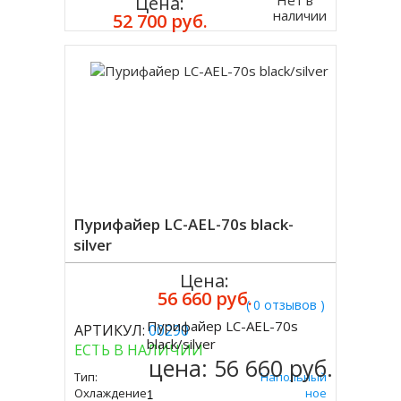
Цена:
наличии
52 700 руб.
Пурифайер LC-AEL-70s black-
silver
Цена:
56 660 руб.
( 0 отзывов )
Пурифайер LC-AEL-70s
АРТИКУЛ:
00290
Купить
black/silver
ЕСТЬ В НАЛИЧИИ
цена:
56 660 руб.
Тип:
Напольный
Охлаждение:
Компрессорное