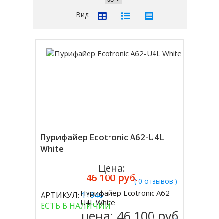
Вид:
Пурифайер Ecotronic A62-U4L
White
Цена:
46 100 руб.
( 0 отзывов )
Пурифайер Ecotronic A62-
АРТИКУЛ:
11646
Купить
U4L White
ЕСТЬ В НАЛИЧИИ
цена:
46 100 руб.