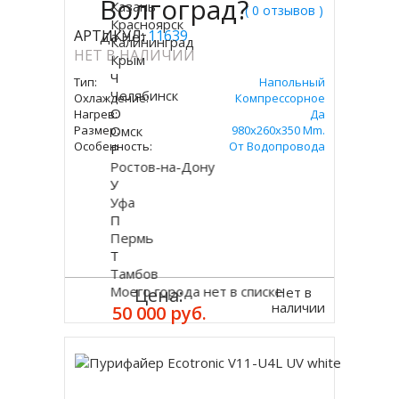
Волгоград?
Казань
( 0 отзывов )
Красноярск
АРТИКУЛ:
11639
Да
Нет
Калининград
НЕТ В НАЛИЧИИ
Крым
Ч
Тип:
Напольный
Челябинск
Охлаждение:
Компрессорное
О
Нагрев:
Да
Размер:
Омск
980x260x350 Mm.
Особенность:
От Водопровода
Р
Ростов-на-Дону
У
Уфа
П
Пермь
Т
Тамбов
Моего города нет в списке
Нет в
Цена:
наличии
50 000 руб.