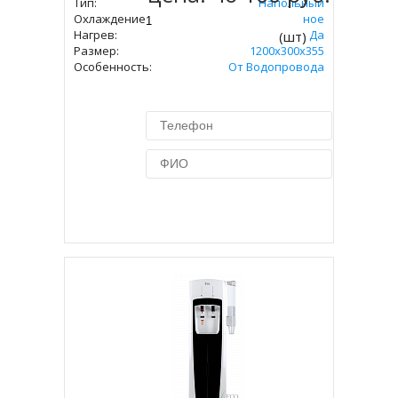
Тип:
Напольный
Охлаждение:
Компрессорное
Нагрев:
Да
(шт)
Размер:
1200x300x355
Особенность:
От Водопровода
Купить в 1 клик