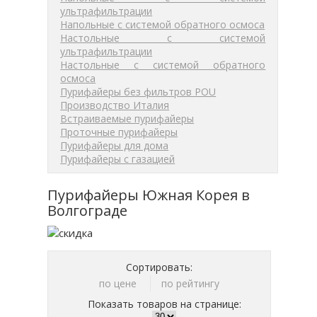
ультрафильтрации
Напольные с системой обратного осмоса
Настольные с системой
ультрафильтрации
Настольные с системой обратного
осмоса
Пурифайеры без фильтров POU
Производство Италия
Встраиваемые пурифайеры
Проточные пурифайеры
Пурифайеры для дома
Пурифайеры с газацией
Пурифайеры Южная Корея в
Волгограде
Сортировать:
по цене
по рейтингу
Показать товаров на странице: