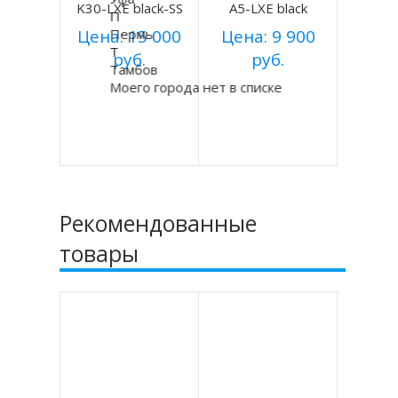
K30-LXE black-SS
A5-LXE black
П
Цена: 15 000
Пермь
Цена: 9 900
Т
руб.
руб.
Тамбов
Моего города нет в списке
Купить
Купить
Подробнее
Подробнее
Рекомендованные
товары