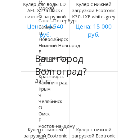
М
Кулер для воды LD-
Кулер с нижней
Москва
AEL-827a black с
загрузкой Ecotronic
С
нижней загрузкой
K30-LXE white-grey
Санкт-Петербург
Цена: 14 540
Цена: 15 000
Самара
Н
руб.
руб.
Новосибирск
Купить
Купить
Нижний Новгород
Е
Ваш город
Екатеринбург
Подробнее
Подробнее
К
Волгоград?
Казань
Красноярск
Да
Нет
Калининград
Крым
Ч
Челябинск
О
Омск
Р
Ростов-на-Дону
Кулер с нижней
Кулер с нижней
У
загрузкой Ecotronic
загрузкой Ecotronic
Уфа