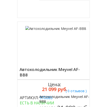
Купить в 1 клик
Автохолодильник Meyvel AF-
BB8
Цена:
21 099 руб.
( 0 отзывов )
Автохолодильник Meyvel AF-
АРТИКУЛ:
970085
Купить
BB8
ЕСТЬ В НАЛИЧИИ