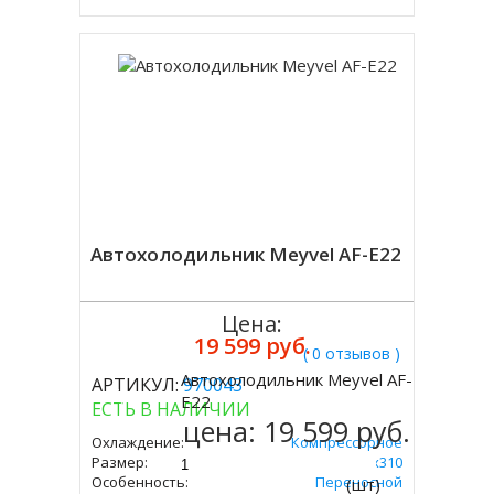
Автохолодильник Meyvel AF-E22
Цена:
19 599 руб.
( 0 отзывов )
Автохолодильник Meyvel AF-
АРТИКУЛ:
970043
Купить
E22
ЕСТЬ В НАЛИЧИИ
цена:
19 599 руб.
Охлаждение:
Компрессорное
Размер:
335х590х310
Особенность:
Переносной
(шт)