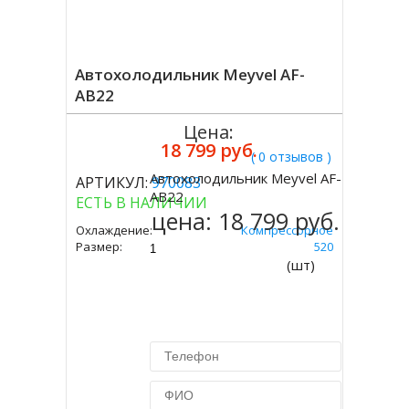
Автохолодильник Meyvel AF-
AB22
Цена:
18 799 руб.
( 0 отзывов )
Автохолодильник Meyvel AF-
АРТИКУЛ:
970083
Купить
AB22
ЕСТЬ В НАЛИЧИИ
цена:
18 799 руб.
Охлаждение:
Компрессорное
Размер:
310 Х 575 Х 520
(шт)