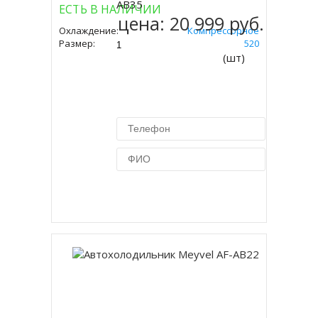
AB35
ЕСТЬ В НАЛИЧИИ
цена:
20 999 руб.
Охлаждение:
Компрессорное
Размер:
420 Х 575 Х 520
(шт)
Купить в 1 клик