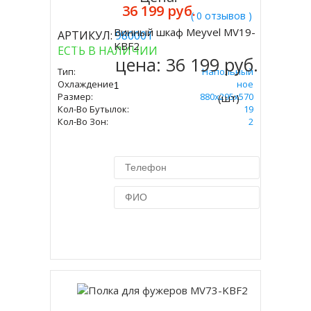
36 199 руб.
( 0 отзывов )
Винный шкаф Meyvel MV19-
АРТИКУЛ:
980001
Купить
KBF2
ЕСТЬ В НАЛИЧИИ
цена:
36 199 руб.
Тип:
Напольный
Охлаждение:
Компрессорное
Размер:
880х295х570
(шт)
Кол-Во Бутылок:
19
Кол-Во Зон:
2
Купить в 1 клик