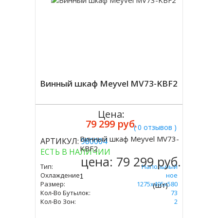
Винный шкаф Meyvel MV73-KBF2
Цена:
79 299 руб.
( 0 отзывов )
Винный шкаф Meyvel MV73-
АРТИКУЛ:
980004
Купить
KBF2
ЕСТЬ В НАЛИЧИИ
цена:
79 299 руб.
Тип:
Напольный
Охлаждение:
Компрессорное
Размер:
1275х495х580
(шт)
Кол-Во Бутылок:
73
Кол-Во Зон:
2