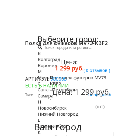
Выберите город:
Полка для фужеров MV73-KBF2
В
Волгоград
Цена:
Воронеж
1 299 руб.
( 0 отзывов )
М
Москва
Полка для фужеров MV73-
АРТИКУЛ:
980005
Купить
С
KBF2
ЕСТЬ В НАЛИЧИИ
Санкт-Петербург
цена:
1 299 руб.
Тип:
Напольный
Самара
Н
(шт)
Новосибирск
Нижний Новгород
Е
Ваш город
Екатеринбург
К