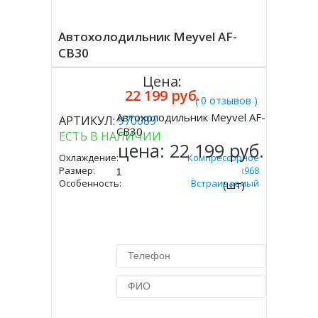
Автохолодильник Meyvel AF-
CB30
Цена:
22 199 руб.
( 0 отзывов )
Автохолодильник Meyvel AF-
АРТИКУЛ:
970089
Купить
CB30
ЕСТЬ В НАЛИЧИИ
цена:
22 199 руб.
Охлаждение:
Компрессорное
Размер:
250х440х968
Особенность:
Встраиваемый
(шт)