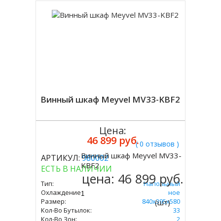
Винный шкаф Meyvel MV33-KBF2
Цена:
46 899 руб.
( 0 отзывов )
Винный шкаф Meyvel MV33-
АРТИКУЛ:
980002
Купить
KBF2
ЕСТЬ В НАЛИЧИИ
цена:
46 899 руб.
Тип:
Напольный
Охлаждение:
Компрессорное
Размер:
840х395х580
(шт)
Кол-Во Бутылок:
33
Кол-Во Зон:
2