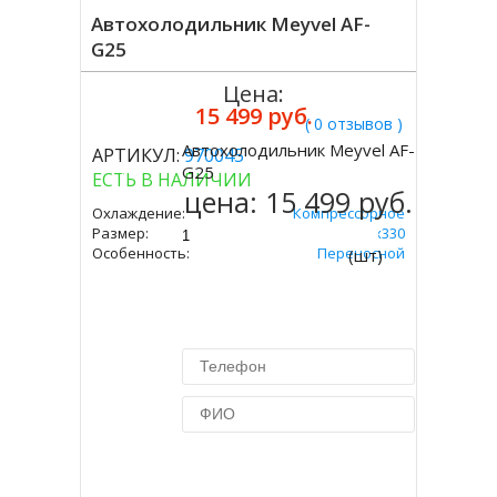
Автохолодильник Meyvel AF-
G25
Цена:
15 499 руб.
( 0 отзывов )
Автохолодильник Meyvel AF-
АРТИКУЛ:
970045
Купить
G25
ЕСТЬ В НАЛИЧИИ
цена:
15 499 руб.
Охлаждение:
Компрессорное
Размер:
340х580х330
Особенность:
Переносной
(шт)
Купить в 1 клик