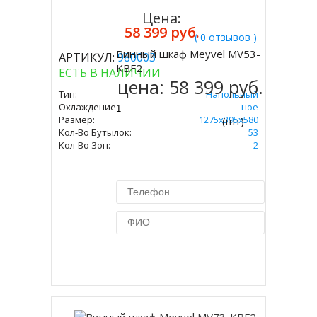
Цена:
58 399 руб.
( 0 отзывов )
Винный шкаф Meyvel MV53-
АРТИКУЛ:
980003
Купить
KBF2
ЕСТЬ В НАЛИЧИИ
цена:
58 399 руб.
Тип:
Напольный
Охлаждение:
Компрессорное
Размер:
1275х395х580
(шт)
Кол-Во Бутылок:
53
Кол-Во Зон:
2
Купить в 1 клик