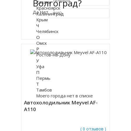
Волгоград?
Казань
Красноярск
Да
Нет
Калининград
Крым
Ч
Купить в 1 клик
Челябинск
О
Омск
Р
Ростов-на-Дону
У
Уфа
П
Пермь
Т
Тамбов
Моего города нет в списке
Автохолодильник Meyvel AF-
A110
( 0 отзывов )