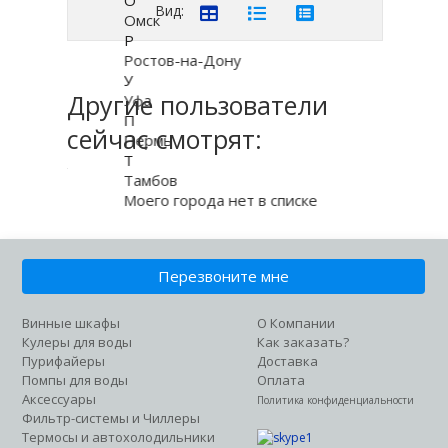
Вид:
Омск
Р
Ростов-на-Дону
У
Другие пользователи
Уфа
П
сейчас смотрят:
Пермь
Т
Тамбов
Моего города нет в списке
Перезвоните мне
Винные шкафы
О Компании
Кулеры для воды
Как заказать?
Пурифайеры
Доставка
Помпы для воды
Оплата
Аксессуары
Политика конфиденциальности
Фильтр-системы и Чиллеры
Термосы и автохолодильники