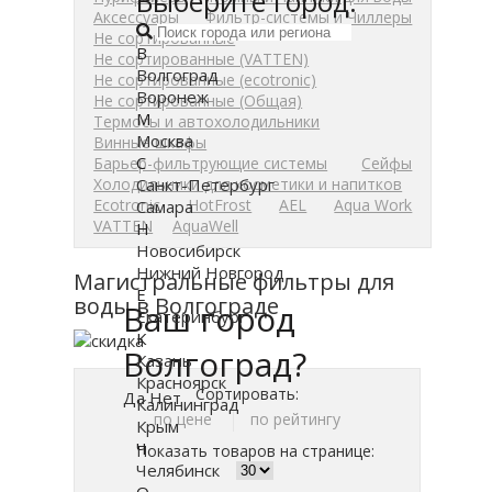
Выберите город:
Аксессуары
Фильтр-системы и Чиллеры
Не сортированные
В
Не сортированные (VATTEN)
Волгоград
Не сортированные (ecotronic)
Воронеж
Не сортированные (Общая)
М
Термосы и автохолодильники
Москва
Винные шкафы
С
Барьер-фильтрующие системы
Сейфы
Санкт-Петербург
Холодильники для косметики и напитков
Ecotronic
HotFrost
AEL
Aqua Work
Самара
VATTEN
AquaWell
Н
Новосибирск
Нижний Новгород
Магистральные фильтры для
Е
воды в Волгограде
Ваш город
Екатеринбург
К
Волгоград?
Казань
Красноярск
Сортировать:
Да
Нет
Калининград
по цене
по рейтингу
Крым
Ч
Показать товаров на странице:
Челябинск
О