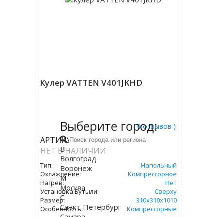
Кулер VATTEN V401JKHD
Выберите город:
( 0 отзывов )
АРТИКУЛ:
3639
В
НЕТ В НАЛИЧИИ
Волгоград
Тип:
Напольный
Воронеж
Охлаждение:
Компрессорное
М
Нагрев:
Нет
Москва
Установка Бутыли:
Сверху
С
Размер:
310х310х1010
Санкт-Петербург
Особенность:
Компрессорные
Самара