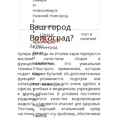
Н
Новосибирск
Нижний Новгород
Е
Ваш город
Екатеринбург
К
Нет в
Цена:
Волгоград?
Казань
наличии
31 000 руб.
Красноярск
Да
Нет
Калининград
Крым
Кулеры для воды из Италии характеризуются
Ч
высоким качеством сборки и
Челябинск
функциональностью. Это уникальная
О
техника быстрого применения, которая
Омск
подает воду из бутылей. Из дополнительных
функций упоминается подогрев или
Р
охлаждение жидкости, что очень удобно в
Ростов-на-Дону
офисах, учебных и медицинских учреждениях
У
и других объектах. В условиях постоянно
Уфа
ухудшающегося качества водопроводная
П
жидкость становится опаснее для здоровья.
Пермь
Поэтому хороший итальянский кулер
Т
частично решает эту проблему, обеспечивая
Тамбов