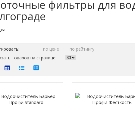
оточные фильтры для вод
лгограде
тировать:
по цене
по рейтингу
зать товаров на странице: