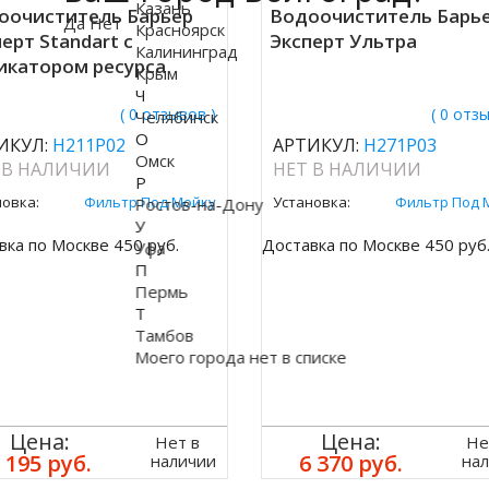
Казань
оочиститель Барьер
Водоочиститель Барь
Да
Нет
Красноярск
ерт Standart с
Эксперт Ультра
Калининград
икатором ресурса
Крым
Ч
( 0 отзывов )
( 0 отз
Челябинск
О
ИКУЛ:
Н211Р02
АРТИКУЛ:
Н271Р03
Омск
 В НАЛИЧИИ
НЕТ В НАЛИЧИИ
Р
новка:
Фильтр Под Мойку
Установка:
Фильтр Под 
Ростов-на-Дону
У
вка по Москве 450 руб.
Доставка по Москве 450 руб
Уфа
П
Пермь
Т
Тамбов
Моего города нет в списке
Цена:
Цена:
Нет в
Не
 195 руб.
6 370 руб.
наличии
на