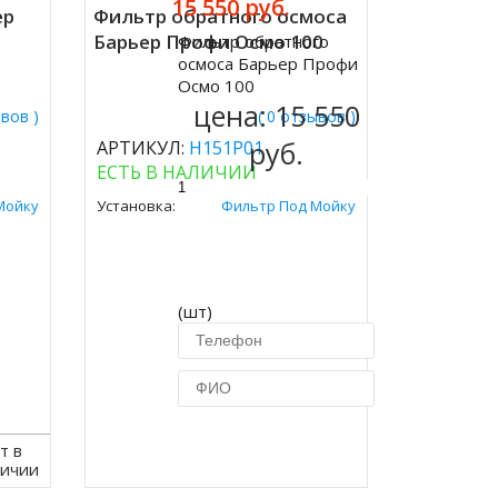
15 550 руб.
ер
Фильтр обратного осмоса
Барьер Профи Осмо 100
Фильтр обратного
Купить
осмоса Барьер Профи
Осмо 100
цена:
15 550
ывов )
( 0 отзывов )
руб.
АРТИКУЛ:
Н151Р01
ЕСТЬ В НАЛИЧИИ
Мойку
Установка:
Фильтр Под Мойку
.
(шт)
Купить в 1 клик
т в
личии