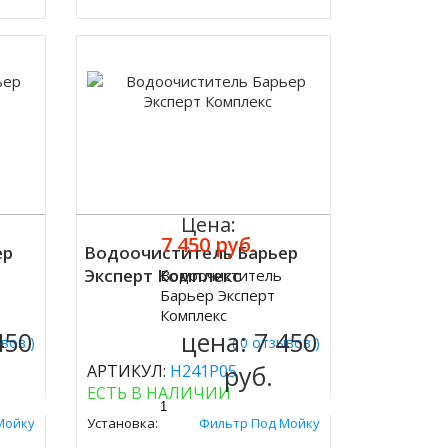
Цена:
7 450 руб.
ер
Водоочиститель Барьер
Эксперт Комплекс
Водоочиститель
Купить
Барьер Эксперт
Комплекс
450
цена:
7 450
ывов )
( 0 отзывов )
руб.
АРТИКУЛ:
Н241Р05
ЕСТЬ В НАЛИЧИИ
Мойку
Установка:
Фильтр Под Мойку