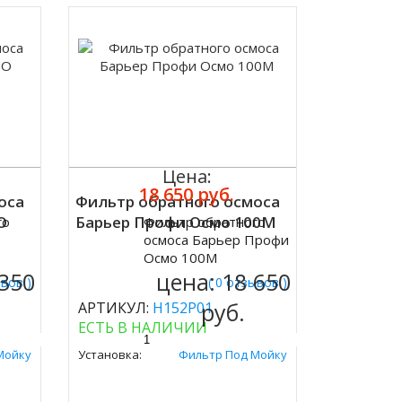
Цена:
18 650 руб.
оса
Фильтр обратного осмоса
O
Барьер Профи Осмо 100М
го
Фильтр обратного
Купить
осмоса Барьер Профи
Осмо 100М
 350
цена:
18 650
ывов )
( 0 отзывов )
руб.
АРТИКУЛ:
Н152Р01
ЕСТЬ В НАЛИЧИИ
Мойку
Установка:
Фильтр Под Мойку