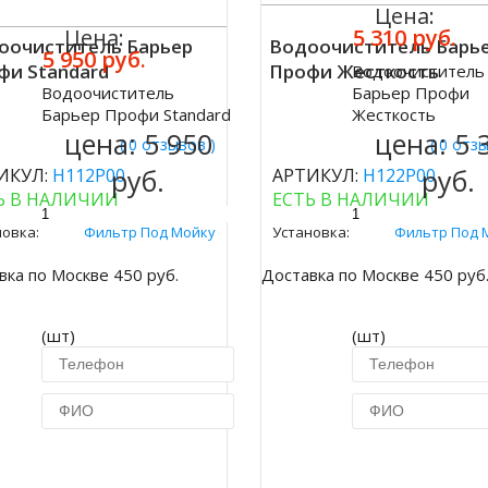
Цена:
Цена:
5 310 руб.
оочиститель Барьер
Водоочиститель Барь
5 950 руб.
фи Standard
Профи Жесткость
Водоочиститель
Купить
Водоочиститель
Барьер Профи
ить
Барьер Профи Standard
Жесткость
цена:
5 950
цена:
5 
( 0 отзывов )
( 0 отз
руб.
руб.
ИКУЛ:
Н112Р00
АРТИКУЛ:
Н122Р00
Ь В НАЛИЧИИ
ЕСТЬ В НАЛИЧИИ
новка:
Фильтр Под Мойку
Установка:
Фильтр Под 
вка по Москве 450 руб.
Доставка по Москве 450 руб
(шт)
(шт)
Купить в 1 клик
Купить в 1 кл