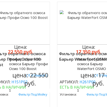
Цена:
Цена:
22 550 руб.
17 350 руб.
ьтр обратного осмоса
Фильтр обратного осм
ьер Профи Осмо 100
Барьер WaterFort OSM
Фильтр обратного
Фильтр обратно
ить
Купить
осмоса Барьер Профи
осмоса Барьер
st
Осмо 100 Boost
WaterFort OSMO
цена:
22 550
цена:
17
( 0 отзывов )
( 0 отз
руб.
руб.
ИКУЛ:
Н151Р02
АРТИКУЛ:
Н261Р00
Ь В НАЛИЧИИ
ЕСТЬ В НАЛИЧИИ
новка:
Фильтр Под Мойку
Установка:
Фильтр Под 