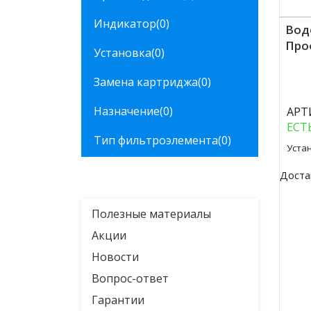
Индикатор
(0)
Вод
Про
Установка
(0)
Куп
Замена картриджа
(0)
Назначение
(0)
АРТ
ЕСТ
Тип фильтроэлемента
(0)
Уста
Доста
Полезные материалы
Акции
Новости
Вопрос-ответ
Гарантии