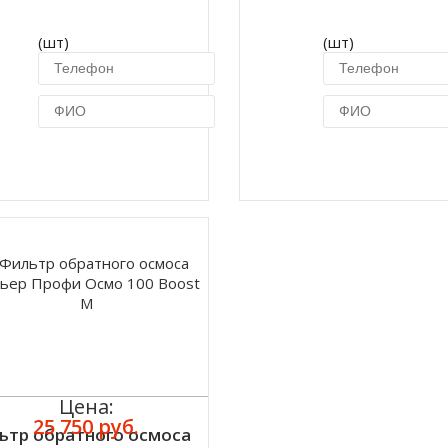
(шт)
(шт)
Купить в 1 клик
Купить в 1 кл
Цена:
25 750 руб.
ьтр обратного осмоса