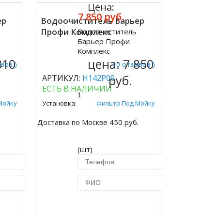
Цена:
7 850 руб.
ер
Водоочиститель Барьер
Профи Комплекс
Водоочиститель
Купить
Барьер Профи
Комплекс
310
цена:
7 850
ывов )
( 0 отзывов )
руб.
АРТИКУЛ:
Н142Р00
ЕСТЬ В НАЛИЧИИ
Мойку
Установка:
Фильтр Под Мойку
.
Доставка по Москве 450 руб.
(шт)
ик
Купить в 1 клик