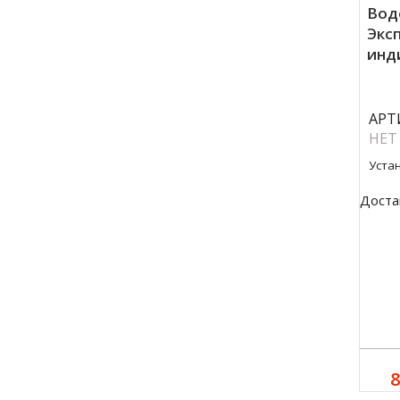
Вод
Эксп
инд
АРТ
НЕТ
Уста
Доста
8