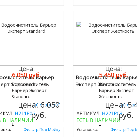
Цена:
Цена:
6 050 руб.
5 450 руб.
оочиститель Барьер
Водоочиститель Барь
ерт Standard
Эксперт Жесткость
Водоочиститель
Водоочиститель
ить
Купить
Барьер Эксперт
Барьер Эксперт
Standard
Жесткость
цена:
6 050
цена:
5 
( 0 отзывов )
( 0 отз
руб.
руб.
ИКУЛ:
Н211Р06
АРТИКУЛ:
Н221Р08
Ь В НАЛИЧИИ
ЕСТЬ В НАЛИЧИИ
новка:
Фильтр Под Мойку
Установка:
Фильтр Под 