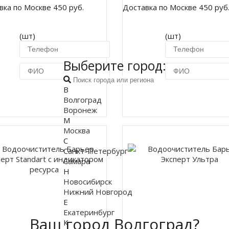
вка по Москве 450 руб.
Доставка по Москве 450 руб
(шт)
(шт)
Выберите город:
В
Купить в 1 клик
Купить в 1 кл
Волгоград
Воронеж
М
Москва
С
Санкт-Петербург
Самара
Н
Новосибирск
Нижний Новгород
Е
Екатеринбург
Ваш город Волгоград?
К