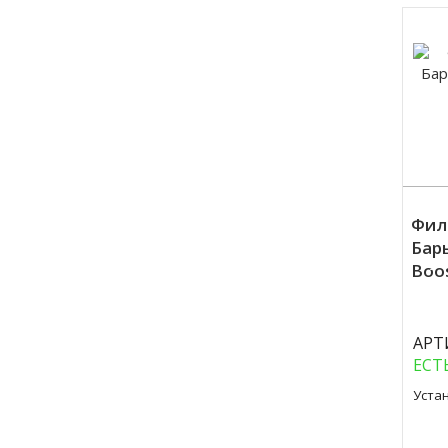
Фил
Бар
Куп
Boo
АРТ
ЕСТ
Уста