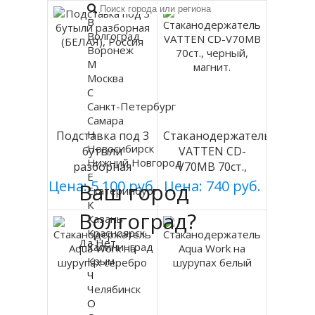
В
Волгоград
Воронеж
М
Москва
С
Санкт-Петербург
Самара
Н
Подставка под 3
Стаканодержатель
Новосибирск
бутыли
VATTEN CD-
Нижний Новгород
разборная
V70MB 70ст.,
Е
(БЕЛАЯ), Россия
черный, магнит.
Цена: 5 100 руб.
Цена: 740 руб.
Ваш город
Екатеринбург
К
Волгоград?
Казань
Красноярск
Да
Нет
Калининград
Крым
Ч
Челябинск
О