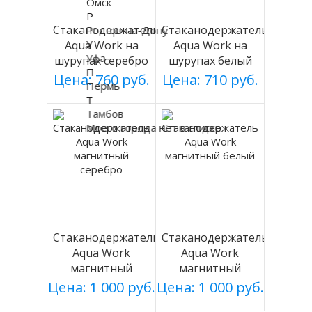
Омск
Р
Стаканодержатель
Стаканодержатель
Ростов-на-Дону
У
Aqua Work на
Aqua Work на
Уфа
шурупах серебро
шурупах белый
П
Цена: 760 руб.
Цена: 710 руб.
Пермь
Т
Тамбов
Моего города нет в списке
Стаканодержатель
Стаканодержатель
Aqua Work
Aqua Work
магнитный
магнитный
серебро
белый
Цена: 1 000 руб.
Цена: 1 000 руб.