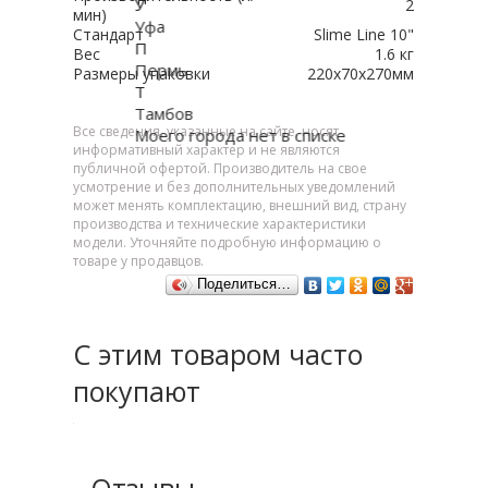
У
2
мин)
Уфа
Стандарт
Slime Line 10"
П
Вес
1.6 кг
Пермь
Размеры упаковки
220x70x270мм
Т
Тамбов
Все сведения, указанные на сайте, носят
Моего города нет в списке
информативный характер и не являются
публичной офертой. Производитель на свое
усмотрение и без дополнительных уведомлений
может менять комплектацию, внешний вид, страну
производства и технические характеристики
модели. Уточняйте подробную информацию о
товаре у продавцов.
Поделиться…
С этим товаром часто
покупают