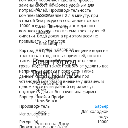
Воронеж
замены кассет наиболее удобным для
М
потребителей. Производительность
Москва
комплекта составляет 2 л в минуту, при
этом объем ресурсов составляет около
С
10000 л воды. Преимуществом данного
Санкт-Петербург
комплекта является система трех ступеней
Самара
очистки. Вода должна при этом всем не
Н
превышать 35 градусов.
Новосибирск
Нижний Новгород
Картриджи предполагают очищение воды не
Е
только от стандартных примесей, но и от
Ваш город
Екатеринбург
тяжелых соединений таких, как песок и
грязь. Кассеты также позволяют удалить все
К
Волгоград?
неприятные запахи и привкусы. Также
Казань
данные кассеты весьма удобны при
Красноярск
установки, благодаря внешнему дизайну. В
Да
Нет
Калининград
целом кассеты из данной серии могут
Крым
подходить для любого кувшина фирмы
Ч
Барьер линейки Профи.
Челябинск
Производитель
О
Барьер
Для холодной
Омск
Использование
воды
Р
Ресурс (л)
10000
Ростов-на-Дону
Производительность (л/